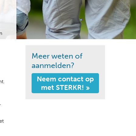
n
Meer weten of
aanmelden?
Neem contact op
mt.
met STERKR!
r
et