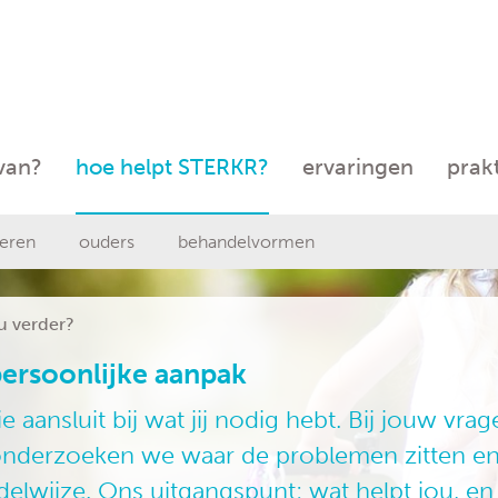
 van?
hoe helpt STERKR?
ervaringen
prak
eren
ouders
behandelvormen
u verder?
ersoonlijke aanpak
 aansluit bij wat jij nodig hebt. Bij jouw vrag
onderzoeken we waar de problemen zitten e
lwijze. Ons uitgangspunt: wat helpt jou, en