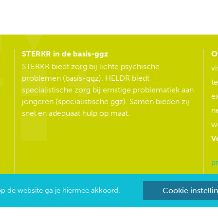
STERKR in de basis-ggz
O
STERKR biedt zorg bij lichte psychische
vi
problemen (basis-ggz). HELDR biedt
t
specialistische zorg bij ernstige problematiek aan
e
jongeren (specialistische ggz). Samen bieden zij
n
snel en adequaat hulp op maat.
w
V
pr
op de website ga je hiermee akkoord.
Cookie instell