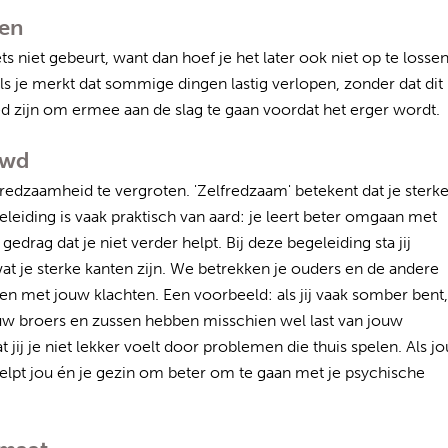
men
s niet gebeurt, want dan hoef je het later ook niet op te lossen
s je merkt dat sommige dingen lastig verlopen, zonder dat dit
 zijn om ermee aan de slag te gaan voordat het erger wordt.
uwd
edzaamheid te vergroten. 'Zelfredzaam' betekent dat je sterke
egeleiding is vaak praktisch van aard: je leert beter omgaan met
drag dat je niet verder helpt. Bij deze begeleiding sta jij
wat je sterke kanten zijn. We betrekken je ouders en de andere
en met jouw klachten. Een voorbeeld: als jij vaak somber bent,
jouw broers en zussen hebben misschien wel last van jouw
 jij je niet lekker voelt door problemen die thuis spelen. Als j
lpt jou én je gezin om beter om te gaan met je psychische