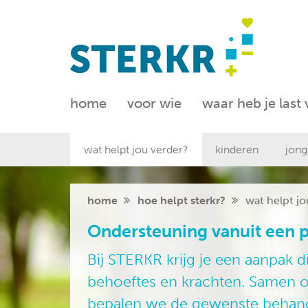
home
voor wie
waar heb je last
wat helpt jou verder?
kinderen
jong
home
hoe helpt sterkr?
wat helpt jo
Ondersteuning vanuit een p
Bij STERKR krijg je een aanpak die
behoeftes en krachten. Samen 
bepalen we de gewenste behande