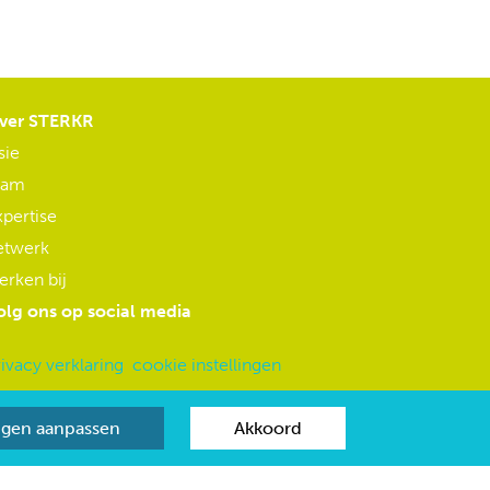
ver STERKR
sie
eam
xpertise
etwerk
erken bij
olg ons op social media
ivacy verklaring
cookie instellingen
ingen aanpassen
Akkoord