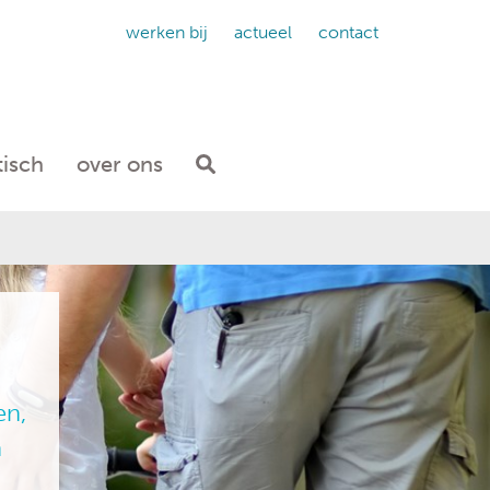
werken bij
actueel
contact
tisch
over ons
en,
n