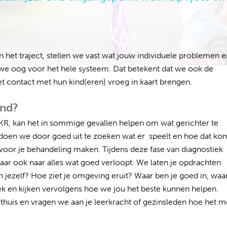
n het traject, stellen we vast wat jouw individuele problemen e
 we oog voor het hele systeem. Dat betekent dat we ook de
 contact met hun kind(eren) vroeg in kaart brengen.
and?
RKR, kan het in sommige gevallen helpen om wat gerichter te
 doen we door goed uit te zoeken wat er speelt en hoe dat ko
oor je behandeling maken. Tijdens deze fase van diagnostiek
aar ook naar alles wat goed verloopt. We laten je opdrachten
an jezelf? Hoe ziet je omgeving eruit? Waar ben je goed in, waa
k en kijken vervolgens hoe we jou het beste kunnen helpen.
huis en vragen we aan je leerkracht of gezinsleden hoe het m