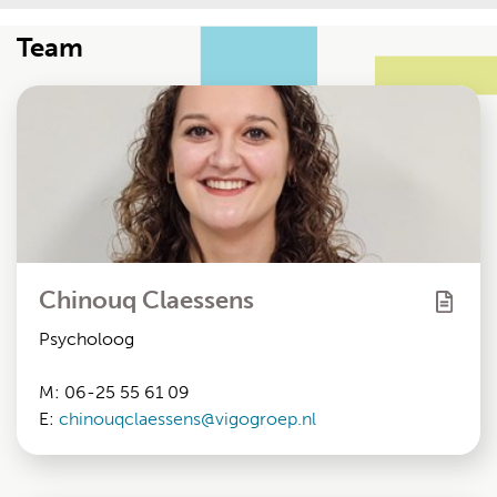
Team
Chinouq Claessens
Psycholoog
M: 06-25 55 61 09
E:
chinouqclaessens@vigogroep.nl