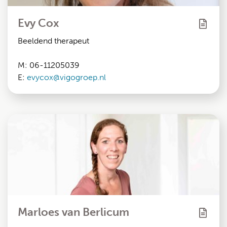
Evy Cox
Beeldend therapeut
M: 06-11205039
E:
evycox@vigogroep.nl
Marloes van Berlicum